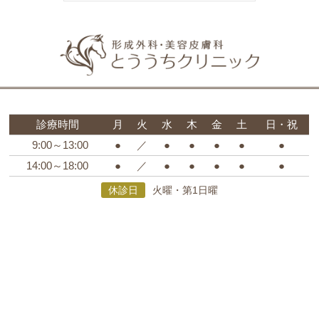
診療時間
月
火
水
木
金
土
日・祝
9:00～13:00
●
／
●
●
●
●
●
14:00～18:00
●
／
●
●
●
●
●
休診日
火曜・第1日曜