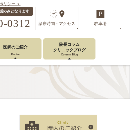
ポリシー ＞
話のみとなります
0-0312
診療時間
・
アクセス
駐車場
院長コラム
医師のご紹介
クリニックブログ
Doctor
Column Blog