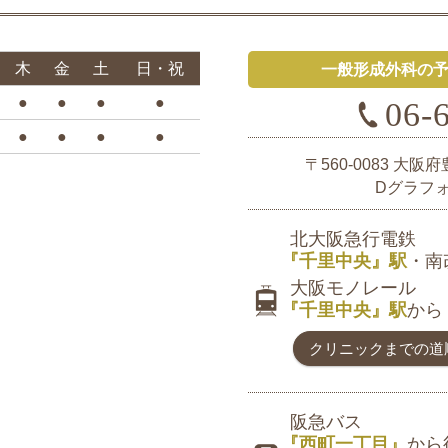
木
金
土
日・祝
一般形成外科の
●
●
●
●
06-
●
●
●
●
〒560-0083
大阪府
Dグラフ
北大阪急行電鉄
『千里中央』駅
・南
大阪モノレール
『千里中央』駅
か
クリニックまでの道
阪急バス
『西町一丁目』
から