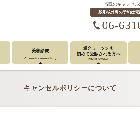
当院のキャンセル
一般形成外科の予約は電
06-631
当クリニックを
美容診療
初めて受診
される方へ
Cosmetic dermatology
Firsttimevisitor
キャンセルポリシーについて