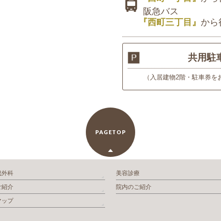
阪急バス
『西町三丁目』
から
共用駐
（入居建物2階・駐車券を
PAGETOP
成外科
美容診療
ご紹介
院内のご紹介
マップ