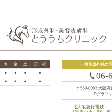
木
金
土
日・祝
一般形成外科の
●
●
●
●
06-
●
●
●
●
〒560-0083
大阪府
Dグラフ
北大阪急行電鉄