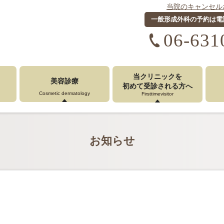
当院のキャンセル
一般形成外科の予約は電
06-631
当クリニックを
美容診療
初めて受診
される方へ
Cosmetic dermatology
Firsttimevisitor
お知らせ