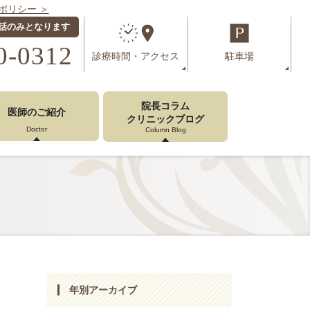
ポリシー ＞
話のみとなります
0-0312
診療時間
・
アクセス
駐車場
院長コラム
医師のご紹介
クリニックブログ
Doctor
Column Blog
年別アーカイブ