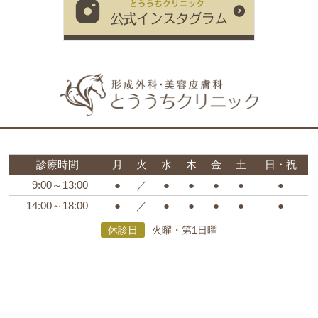
診療時間
月
火
水
木
金
土
日・祝
9:00～13:00
●
／
●
●
●
●
●
14:00～18:00
●
／
●
●
●
●
●
休診日
火曜・第1日曜