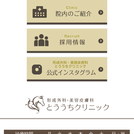
診療時間
月
火
水
木
金
土
日・祝